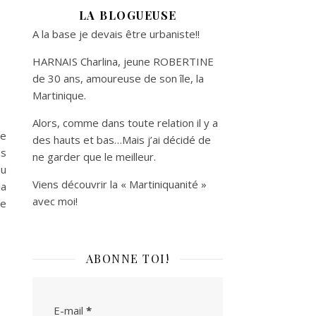
LA BLOGUEUSE
A la base je devais être urbaniste!!
HARNAIS Charlina, jeune ROBERTINE
de 30 ans, amoureuse de son île, la
Martinique.
Alors, comme dans toute relation il y a
ie
des hauts et bas…Mais j’ai décidé de
es
ne garder que le meilleur.
au
Viens découvrir la « Martiniquanité »
la
avec moi!
re
ABONNE TOI!
E-mail
*