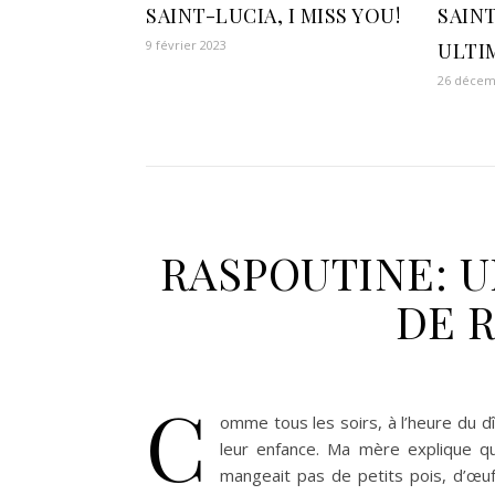
SAINT-LUCIA, I MISS YOU!
SAIN
9 février 2023
ULTI
26 décem
RASPOUTINE: 
DE R
C
omme tous les soirs, à l’heure du dî
leur enfance. Ma mère explique qu
mangeait pas de petits pois, d’œ