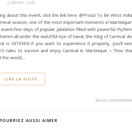
9 janvier 2026
ing about this event, click the link here. @Proud To Be West Indi
carnival season, one of the most important moments in Martinique
 event:Five days of popular jubilation filled with powerful rhythm
tumes all under the watchful eye of Vaval, the King of Carnival. A
ival is INTENSE.If you want to experience it properly, you’ll ne
 rules to survive and enjoy Carnival in Martinique. I Thou Sha
d the world,…
LIRE LA SUITE
Aucun commentai
POURRIEZ AUSSI AIMER