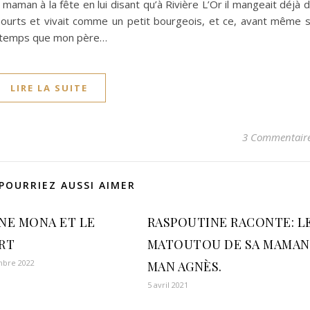
maman à la fête en lui disant qu’à Rivière L’Or il mangeait déjà 
aourts et vivait comme un petit bourgeois, et ce, avant même 
nfin temps que mon père…
LIRE LA SUITE
3 Commentair
POURRIEZ AUSSI AIMER
NE MONA ET LE
RASPOUTINE RACONTE: L
RT
MATOUTOU DE SA MAMAN
mbre 2022
MAN AGNÈS.
5 avril 2021