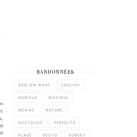
RANDONNÉES
BON JEN WOBÈ
ENGLISH
HUMOUR
MUSIQUE
an
’s
MÉDIAS
NATURE
s,
NOSTALGIE
PERFECTA
nd
ed
PLAGE
RESTO
ROBERT