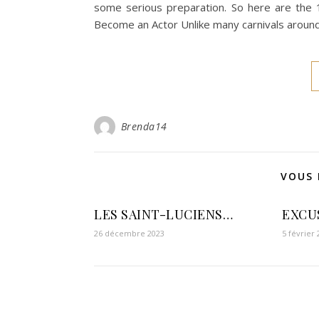
some serious preparation. So here are the 10
Become an Actor Unlike many carnivals aroun
Brenda14
VOUS 
LES SAINT-LUCIENS…
EXCU
26 décembre 2023
5 février