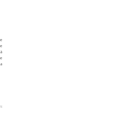
de
ne
 à
de
sa
es