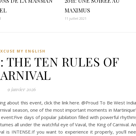
ONS DE LA MANMAN
2011: UNE SOIREE AU
EL
MAXIMUS
1
11 juillet 2021
EXCUSE MY ENGLISH
: THE TEN RULES OF
ARNIVAL
9 janvier 2026
ing about this event, click the link here. @Proud To Be West Indi
carnival season, one of the most important moments in Martinique
 event:Five days of popular jubilation filled with powerful rhythm
tumes all under the watchful eye of Vaval, the King of Carnival. A
ival is INTENSE.If you want to experience it properly, you’ll ne