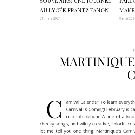
SOUVENIRS: UNE JOURNÉE
PARL
AU LYCÉE FRANTZ FANON
MAKR
31 mars 2021
9 mai 202
MARTINIQUE
C
C
arnival Calendar To learn everyth
Carnival Is Coming! February is 
cultural calendar. A one-of-a-kind
cheeky songs, and wildly creative, colorful cos
let me tell you one thing: Martinique’s Carn