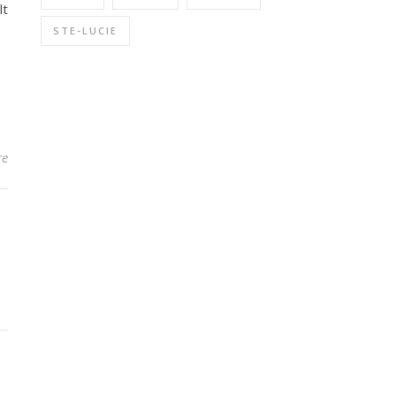
lt
STE-LUCIE
re