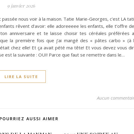
9 janvier 2026
 passée nous voir à la maison. Tatie Marie-Georges, c’est LA tat
enfants rêvent d’avoir: elle adoreeeee les enfants, elle t’offre d
 ton anniversaire et te laisse choisir tes céréales préférées 
r que la première fois que j’ai mangé des « pâtes carbo » (à 
’était chez elle! Et ça avait pété ma tête! Et vous devez vous di
e est la suivante : OUI! Parce que faut se remettre dans le…
LIRE LA SUITE
Aucun commentai
POURRIEZ AUSSI AIMER