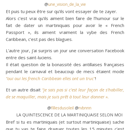
@
une_vision_de_la_vie
Et puis tu peux être sur qu’ils vont essayer de te zayer.
Alors c’est vrai qu’ils aiment bien faire de l’humour sur le
fait de dater un martiniquais pour avoir le « French
Passport », ils aiment vraiment la vybe des French
Caribbean, c’est pas des blagues.
L’autre jour, j’ai surpris un jour une conversation Facebook
entre des saint-luciens.
Il était question de la bonassité des antillaises françaises
pendant le carnaval et beaucoup de mecs étaient mode
“oui oui les french Caribbean elles ont un truc”
!
Et un autre disait
“je sais pas si c’est leur façon de s’habiller,
de se maquiller, mais je suis prêt à tout leur donner ».
@
fillesdusoleil
@
rvbnnn
LA QUINTESCENCE DE LA MARTINIQUAISE SELON MOI
Bref si tu es martiniquais (et surtout martiniquaise) sache
que tu vas te faire draguer toutes les 15 minutes c’est